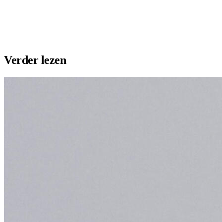
Plaats vacature
Maak profiel
Verder lezen