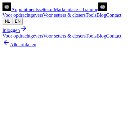
Appointments
setter
.nl
Marketplace · Training
Voor opdrachtgevers
Voor setters & closers
Tools
Blog
Contact
NL
EN
Inloggen
Voor opdrachtgevers
Voor setters & closers
Tools
Blog
Contact
Alle artikelen
appointment setting
Het cold DM-script dat wel afspraken opleve
Joanne van Zwolgen
7 jun 2026
7
min lezen