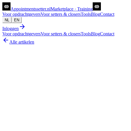
Appointments
setter
.nl
Marketplace · Training
Voor opdrachtgevers
Voor setters & closers
Tools
Blog
Contact
NL
EN
Inloggen
Voor opdrachtgevers
Voor setters & closers
Tools
Blog
Contact
Alle artikelen
closing
Hoeveel verdient een high ticket closer in Ne
Joanne van Zwolgen
8 jun 2026
6
min lezen