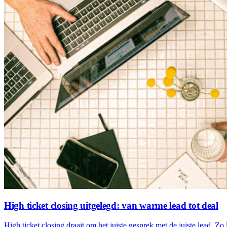
High ticket closing uitgelegd: van warme lead tot deal
High ticket closing draait om het juiste gesprek met de juiste lead. Zo 