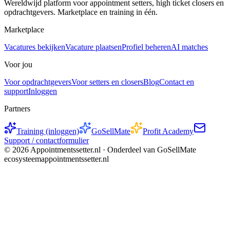
Wereldwijd platform voor appointment setters, high ticket closers en
opdrachtgevers. Marketplace en training in één.
Marketplace
Vacatures bekijken
Vacature plaatsen
Profiel beheren
AI matches
Voor jou
Voor opdrachtgevers
Voor setters en closers
Blog
Contact en
support
Inloggen
Partners
Training (inloggen)
GoSellMate
Profit Academy
Support / contactformulier
©
2026
Appointmentssetter.nl ·
Onderdeel van GoSellMate
ecosysteem
appointmentssetter.nl