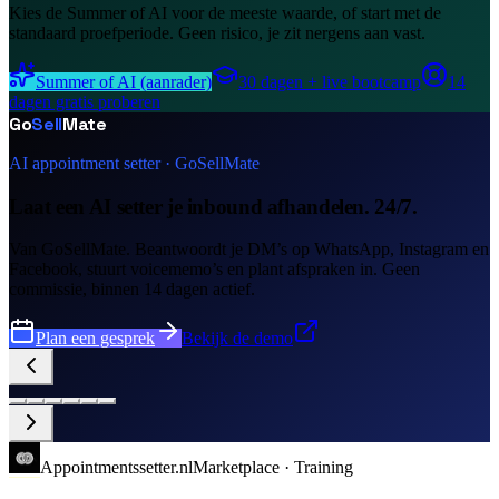
Kies de Summer of AI voor de meeste waarde, of start met de
standaard proefperiode. Geen risico, je zit nergens aan vast.
Summer of AI (aanrader)
30 dagen + live bootcamp
14
dagen gratis proberen
Go
Sell
Mate
AI appointment setter · GoSellMate
Laat een AI setter je inbound afhandelen. 24/7.
Van GoSellMate. Beantwoordt je DM’s op WhatsApp, Instagram en
Facebook, stuurt voicememo’s en plant afspraken in. Geen
commissie, binnen 14 dagen actief.
Plan een gesprek
Bekijk de demo
Appointments
setter
.nl
Marketplace · Training