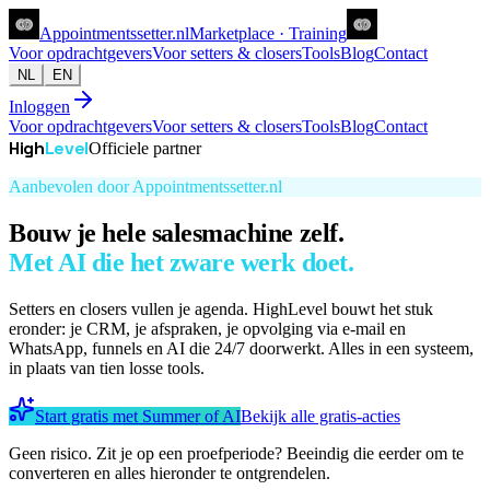
Appointments
setter
.nl
Marketplace · Training
Voor opdrachtgevers
Voor setters & closers
Tools
Blog
Contact
NL
EN
Inloggen
Voor opdrachtgevers
Voor setters & closers
Tools
Blog
Contact
High
Level
Officiele partner
Aanbevolen door Appointmentssetter.nl
Bouw je hele salesmachine zelf.
Met AI die het zware werk doet.
Setters en closers vullen je agenda. HighLevel bouwt het stuk
eronder: je CRM, je afspraken, je opvolging via e-mail en
WhatsApp, funnels en AI die 24/7 doorwerkt. Alles in een systeem,
in plaats van tien losse tools.
Start gratis met Summer of AI
Bekijk alle gratis-acties
Geen risico. Zit je op een proefperiode? Beeindig die eerder om te
converteren en alles hieronder te ontgrendelen.