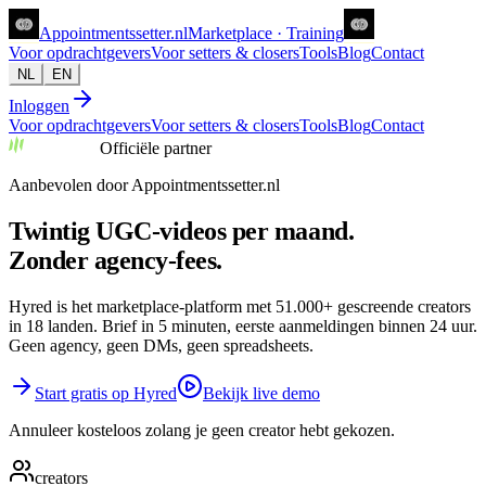
Appointments
setter
.nl
Marketplace · Training
Voor opdrachtgevers
Voor setters & closers
Tools
Blog
Contact
NL
EN
Inloggen
Voor opdrachtgevers
Voor setters & closers
Tools
Blog
Contact
Officiële partner
Aanbevolen door Appointmentssetter.nl
Twintig UGC-videos per maand.
Zonder agency-fees.
Hyred is het marketplace-platform met 51.000+ gescreende creators
in 18 landen. Brief in 5 minuten, eerste aanmeldingen binnen 24 uur.
Geen agency, geen DMs, geen spreadsheets.
Start gratis op Hyred
Bekijk live demo
Annuleer kosteloos zolang je geen creator hebt gekozen.
creators