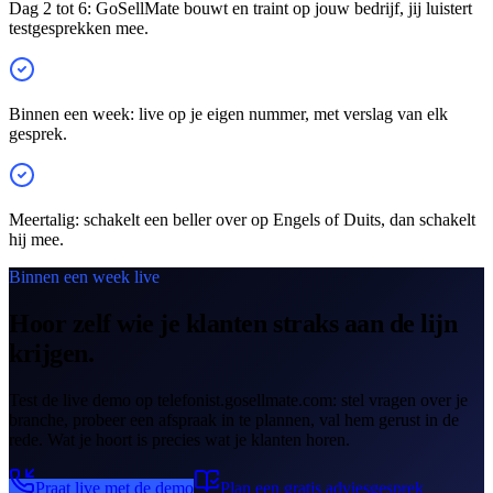
Dag 2 tot 6: GoSellMate bouwt en traint op jouw bedrijf, jij luistert
testgesprekken mee.
Binnen een week: live op je eigen nummer, met verslag van elk
gesprek.
Meertalig: schakelt een beller over op Engels of Duits, dan schakelt
hij mee.
Binnen een week live
Hoor zelf wie je klanten straks aan de lijn
krijgen.
Test de live demo op telefonist.gosellmate.com: stel vragen over je
branche, probeer een afspraak in te plannen, val hem gerust in de
rede. Wat je hoort is precies wat je klanten horen.
Praat live met de demo
Plan een gratis adviesgesprek