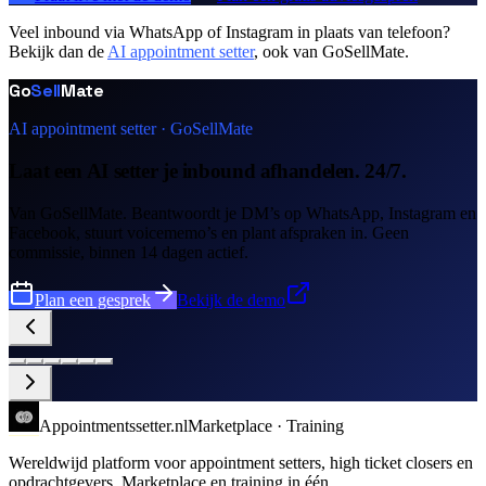
Veel inbound via WhatsApp of Instagram in plaats van telefoon?
Bekijk dan de
AI appointment setter
, ook van GoSellMate.
Go
Sell
Mate
AI appointment setter · GoSellMate
Laat een AI setter je inbound afhandelen. 24/7.
Van GoSellMate. Beantwoordt je DM’s op WhatsApp, Instagram en
Facebook, stuurt voicememo’s en plant afspraken in. Geen
commissie, binnen 14 dagen actief.
Plan een gesprek
Bekijk de demo
Appointments
setter
.nl
Marketplace · Training
Wereldwijd platform voor appointment setters, high ticket closers en
opdrachtgevers. Marketplace en training in één.