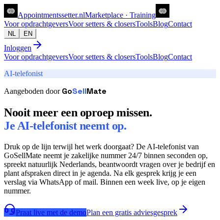
Appointments
setter
.nl
Marketplace · Training
Voor opdrachtgevers
Voor setters & closers
Tools
Blog
Contact
NL
EN
Inloggen
Voor opdrachtgevers
Voor setters & closers
Tools
Blog
Contact
AI-telefonist
Go
Sell
Mate
Aangeboden door
Nooit meer een oproep missen.
Je AI-telefonist neemt op.
Druk op de lijn terwijl het werk doorgaat? De AI-telefonist van
GoSellMate neemt je zakelijke nummer 24/7 binnen seconden op,
spreekt natuurlijk Nederlands, beantwoordt vragen over je bedrijf en
plant afspraken direct in je agenda. Na elk gesprek krijg je een
verslag via WhatsApp of mail. Binnen een week live, op je eigen
nummer.
Praat live met de demo
Plan een gratis adviesgesprek