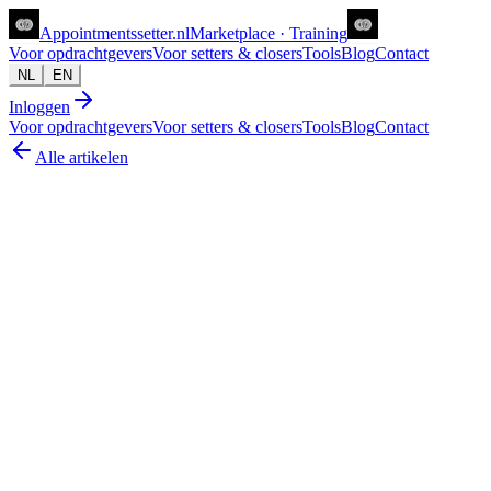
Appointments
setter
.nl
Marketplace · Training
Voor opdrachtgevers
Voor setters & closers
Tools
Blog
Contact
NL
EN
Inloggen
Voor opdrachtgevers
Voor setters & closers
Tools
Blog
Contact
Alle artikelen
sales strategie
Hoe weet je of een setter goed is vóór je hem
inhuurt? 5 checks
Joanne van Zwolgen
28 jun 2026
6
min lezen