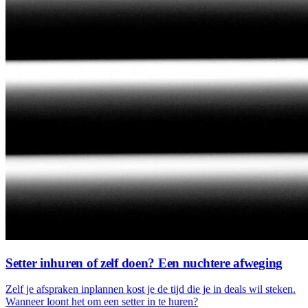
Setter inhuren of zelf doen? Een nuchtere afweging
Zelf je afspraken inplannen kost je de tijd die je in deals wil steken.
Wanneer loont het om een setter in te huren?