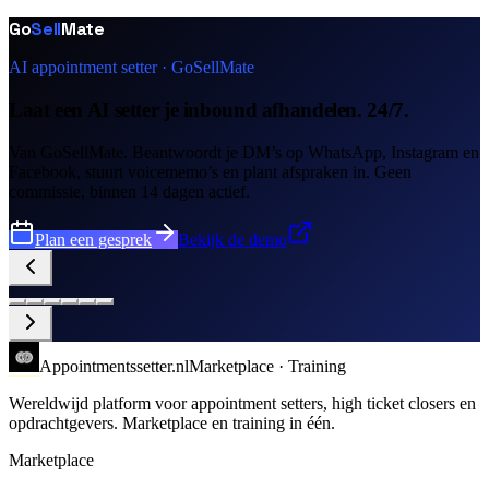
Go
Sell
Mate
AI appointment setter · GoSellMate
Laat een AI setter je inbound afhandelen. 24/7.
Van GoSellMate. Beantwoordt je DM’s op WhatsApp, Instagram en
Facebook, stuurt voicememo’s en plant afspraken in. Geen
commissie, binnen 14 dagen actief.
Plan een gesprek
Bekijk de demo
Appointments
setter
.nl
Marketplace · Training
Wereldwijd platform voor appointment setters, high ticket closers en
opdrachtgevers. Marketplace en training in één.
Marketplace