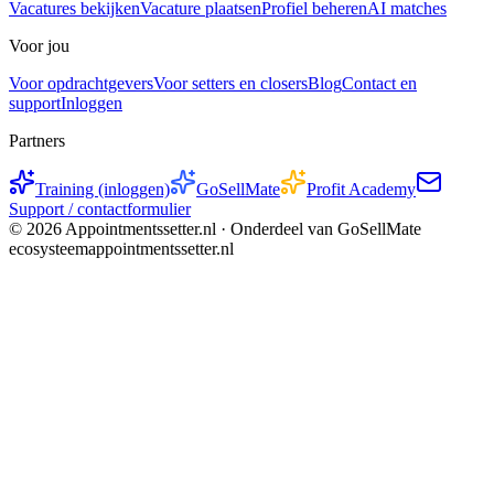
Vacatures bekijken
Vacature plaatsen
Profiel beheren
AI matches
Voor jou
Voor opdrachtgevers
Voor setters en closers
Blog
Contact en
support
Inloggen
Partners
Training (inloggen)
GoSellMate
Profit Academy
Support / contactformulier
©
2026
Appointmentssetter.nl ·
Onderdeel van GoSellMate
ecosysteem
appointmentssetter.nl