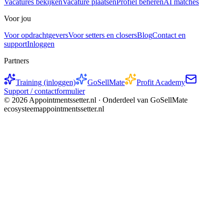
Vacatures bekijken
Vacature plaatsen
Profiel beheren
AI matches
Voor jou
Voor opdrachtgevers
Voor setters en closers
Blog
Contact en
support
Inloggen
Partners
Training (inloggen)
GoSellMate
Profit Academy
Support / contactformulier
©
2026
Appointmentssetter.nl ·
Onderdeel van GoSellMate
ecosysteem
appointmentssetter.nl