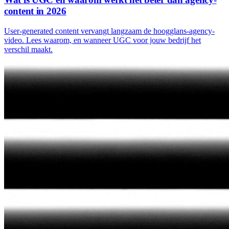
content in 2026
User-generated content vervangt langzaam de hoogglans-agency-
video. Lees waarom, en wanneer UGC voor jouw bedrijf het
verschil maakt.