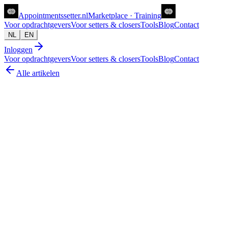
Appointments
setter
.nl
Marketplace · Training
Voor opdrachtgevers
Voor setters & closers
Tools
Blog
Contact
NL
EN
Inloggen
Voor opdrachtgevers
Voor setters & closers
Tools
Blog
Contact
Alle artikelen
ugc
UGC-platform vs UGC-agency: wat past bij
jouw bedrijf?
Joanne van Zwolgen
7 jun 2026
5
min lezen