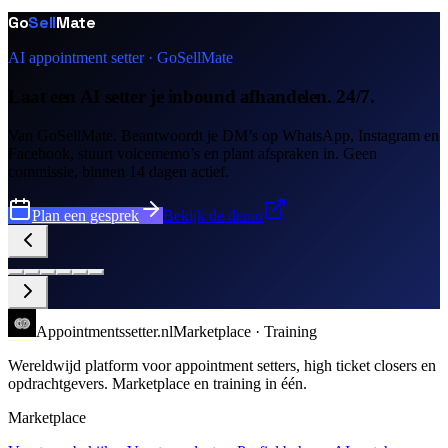
Go
Sell
Mate
AI appointment setter · GoSellMate
Laat een AI setter je inbound afhandelen. 24/7.
Van GoSellMate. Beantwoordt je DM’s op WhatsApp, Instagram en
Facebook, stuurt voicememo’s en plant afspraken in. Geen
commissie, binnen 14 dagen actief.
Plan een gesprek
Bekijk de demo
Appointments
setter
.nl
Marketplace · Training
Wereldwijd platform voor appointment setters, high ticket closers en
opdrachtgevers. Marketplace en training in één.
Marketplace