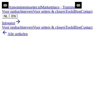
Appointments
setter
.nl
Marketplace · Training
Voor opdrachtgevers
Voor setters & closers
Tools
Blog
Contact
NL
EN
Inloggen
Voor opdrachtgevers
Voor setters & closers
Tools
Blog
Contact
Alle artikelen
ugc
Wat is UGC en waarom werkt het beter dan a
Joanne van Zwolgen
1 jun 2026
6
min lezen