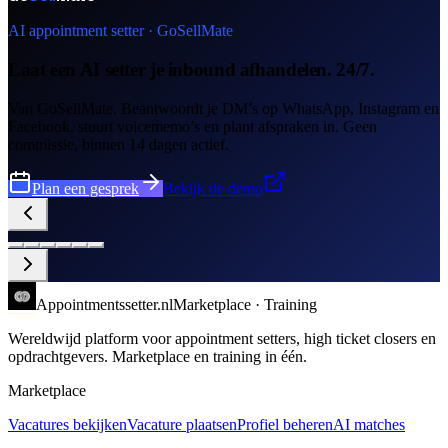
AI appointment setter · GoSellMate
Laat een AI setter je inbound afhandelen. 24/7.
Van GoSellMate. Beantwoordt je DM’s op WhatsApp, Instagram en
Facebook, stuurt voicememo’s en plant afspraken in. Geen
commissie, binnen 14 dagen actief.
Plan een gesprek
Bekijk de demo
Appointments
setter
.nl
Marketplace · Training
Wereldwijd platform voor appointment setters, high ticket closers en
opdrachtgevers. Marketplace en training in één.
Marketplace
Vacatures bekijken
Vacature plaatsen
Profiel beheren
AI matches