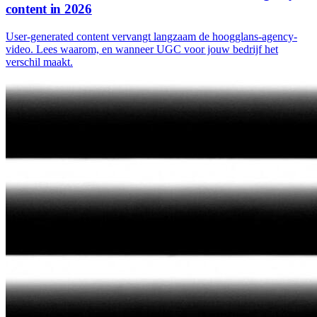
content in 2026
User-generated content vervangt langzaam de hoogglans-agency-
video. Lees waarom, en wanneer UGC voor jouw bedrijf het
verschil maakt.