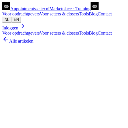
Appointments
setter
.nl
Marketplace · Training
Voor opdrachtgevers
Voor setters & closers
Tools
Blog
Contact
NL
EN
Inloggen
Voor opdrachtgevers
Voor setters & closers
Tools
Blog
Contact
Alle artikelen
ugc
Hoe vind je betrouwbare UGC-creators?
Drie verkeerde routes en één die werkt
Joanne van Zwolgen
16 jun 2026
6
min lezen