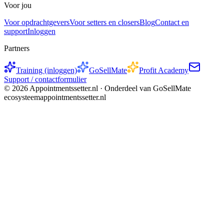
Voor jou
Voor opdrachtgevers
Voor setters en closers
Blog
Contact en
support
Inloggen
Partners
Training (inloggen)
GoSellMate
Profit Academy
Support / contactformulier
©
2026
Appointmentssetter.nl ·
Onderdeel van GoSellMate
ecosysteem
appointmentssetter.nl