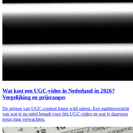
Wat kost een UGC-video in Nederland in 2026?
Vergelijking en prijsranges
De prijzen van UGC-content lopen wild uiteen. Een marktoverzicht
van wat je nu reëel betaalt voor één UGC-video en wat je daarvoor
terug mag verwachten.