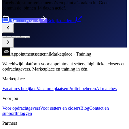
Facebook, stuurt voicememo’s en plant afspraken in. Geen
commissie, binnen 14 dagen actief.
Plan een gesprek
Bekijk de demo
Appointments
setter
.nl
Marketplace · Training
Wereldwijd platform voor appointment setters, high ticket closers en
opdrachtgevers. Marketplace en training in één.
Marketplace
Vacatures bekijken
Vacature plaatsen
Profiel beheren
AI matches
Voor jou
Voor opdrachtgevers
Voor setters en closers
Blog
Contact en
support
Inloggen
Partners