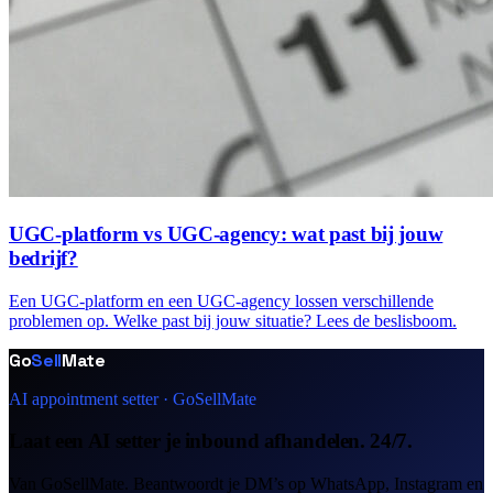
UGC-platform vs UGC-agency: wat past bij jouw
bedrijf?
Een UGC-platform en een UGC-agency lossen verschillende
problemen op. Welke past bij jouw situatie? Lees de beslisboom.
Go
Sell
Mate
AI appointment setter · GoSellMate
Laat een AI setter je inbound afhandelen. 24/7.
Van GoSellMate. Beantwoordt je DM’s op WhatsApp, Instagram en