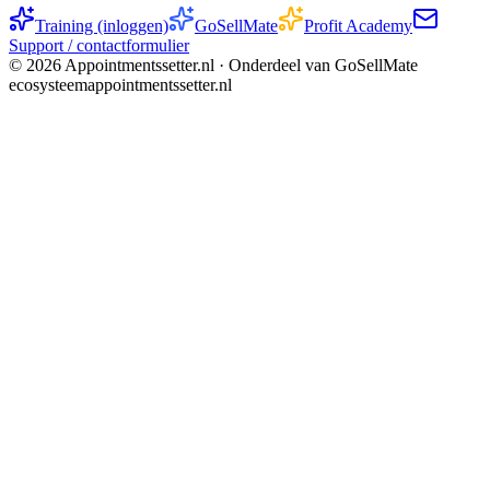
Training (inloggen)
GoSellMate
Profit Academy
Support / contactformulier
©
2026
Appointmentssetter.nl ·
Onderdeel van GoSellMate
ecosysteem
appointmentssetter.nl